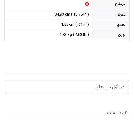
الارتفاع
العرض
34.93 cm ( 13.75 in )
العمق
1.55 cm ( .61 in )
الوزن
1.83 kg ( 4.03 lb )
0
تعليقات