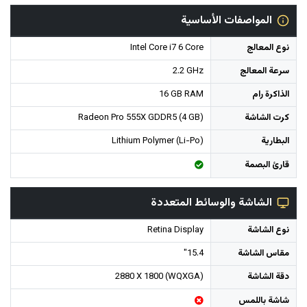
المواصفات الأساسية
نوع المعالج
Intel Core i7 6 Core
سرعة المعالج
2.2 GHz
الذاكرة رام
16 GB RAM
كرت الشاشة
Radeon Pro 555X GDDR5 (4 GB)
البطارية
Lithium Polymer (Li-Po)
قارئ البصمة
الشاشة والوسائط المتعددة
نوع الشاشة
Retina Display
مقاس الشاشة
15.4"
دقة الشاشة
2880 X 1800 (WQXGA)
شاشة باللمس