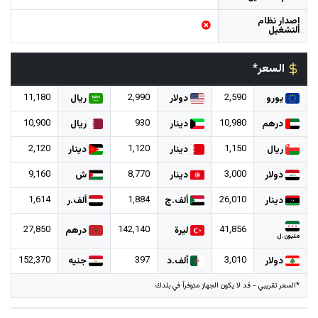
إصدار نظام
التشغيل
السعر*
11,180
2,990
2,590
يورو
دولار
ريال
10,900
930
10,980
درهم
دينار
ريال
2,120
1,120
1,150
ريال
دينار
دينار
9,160
8,770
3,000
دولار
دينار
ش
1,614
1,884
26,010
دينار
ألف.ج
ألف.ر
27,850
142,140
41,856
ليرة
درهم
مليون.ل
152,370
397
3,010
دولار
ألف.د
جنيه
*السعر تقريبي - قد لا يكون الجهاز متوفراً في بلدك