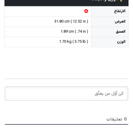
الارتفاع
العرض
31.80 cm ( 12.52 in )
العمق
1.89 cm ( .74 in )
الوزن
1.70 kg ( 3.75 lb )
0
تعليقات