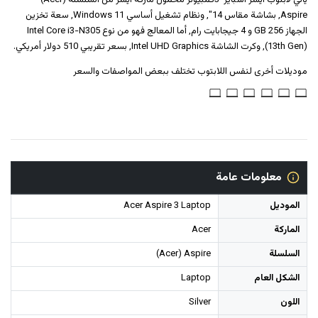
يأتي لابتوب ايسر‎‎ ‎‎أسباير 3‎‎ ‎كمبيوتر محمول‎ ماركة ايسر من السلسلة (Acer)
Aspire, بشاشة مقاس 14", ونظام تشغيل أساسي Windows 11, سعة تخزين
الجهاز 256 GB و 4 جيجابايت رام, أما المعالج فهو من نوع Intel Core i3-N305
(13th Gen), وكرت الشاشة Intel UHD Graphics, بسعر تقريبي 510 دولار أمريكي.
موديلات أخرى لنفس اللابتوب تختلف ببعض المواصفات والسعر
معلومات عامة
الموديل
Acer Aspire 3 Laptop
الماركة
Acer
السلسلة
(Acer) Aspire
الشكل العام
Laptop
اللون
Silver