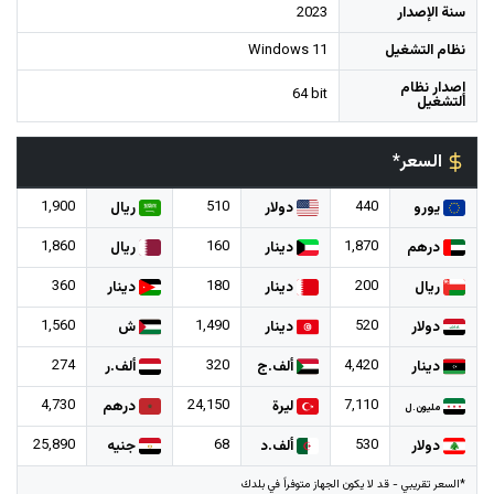
سنة الإصدار
2023
نظام التشغيل
Windows 11
إصدار نظام
64 bit
التشغيل
السعر*
1,900
510
440
يورو
دولار
ريال
1,860
160
1,870
درهم
دينار
ريال
360
180
200
ريال
دينار
دينار
1,560
1,490
520
دولار
دينار
ش
274
320
4,420
دينار
ألف.ج
ألف.ر
4,730
24,150
7,110
ليرة
درهم
مليون.ل
25,890
68
530
دولار
ألف.د
جنيه
*السعر تقريبي - قد لا يكون الجهاز متوفراً في بلدك