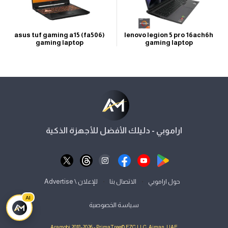
asus tuf gaming a15 (fa506)
lenovo legion 5 pro 16ach6h
gaming laptop
gaming laptop
اراموبي - دليلك الأفضل للأجهزة الذكية
⋅
⋅
حول اراموبي
الاتصال بنا
للإعلان \ Advertise
AI
سياسة الخصوصية
Aramobi 2018-2026 - PrimaTree© FZC LLC, Ajman, UAE