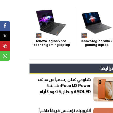
lenovo legion 5 pro
lenovo legion slim 5
16ach6h gaming laptop
gaming laptop
رأ أيضاً
شاومي تعلن رسمياً عن هاتف
Poco M8 Power: شاشة
AMOLED وبطارية تدوم 3 أيام
أنثروبيك تؤسس فريقاً داخلياً