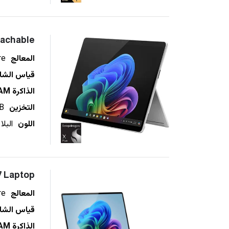
tachable
المعالج
re
قياس الشا
الذاكرة RAM
التخزين
B
اللون
البلا
7 Laptop
المعالج
re
قياس الشا
الذاكرة RAM