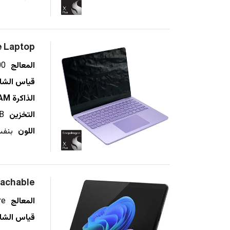
e Laptop
المعالج
00
قياس الشا
الذاكرة RAM
التخزين
B
اللون
tachable
المعالج
re
قياس الشا