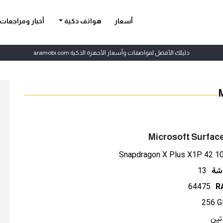
أسعار
هواتف ذكية
أخبار ومراجعات
دليلك الأفضل لمواصفات وأسعار الأجهزة الذكية aramobi.com
Microsoft Surfac
Snapdragon X Plus X1P 42 1
شة
13
64475
256 G
 تين