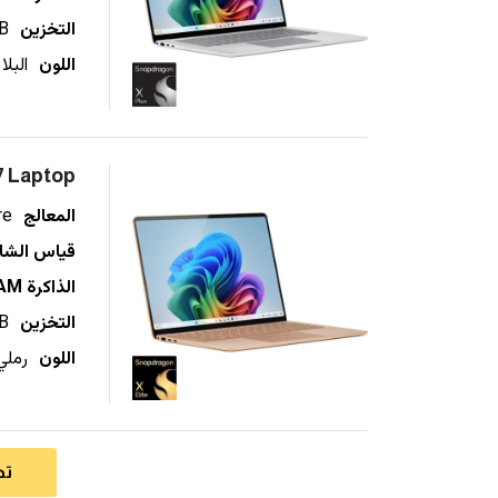
التخزين
B
اللون
البلا
7 Laptop
المعالج
re
قياس الشا
الذاكرة RAM
التخزين
B
اللون
رملي
تح