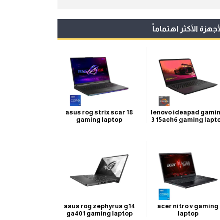
أجهزة الأكثر اهتماماً
asus rog strix scar 18
lenovo ideapad gami
gaming laptop
3 15ach6 gaming lapt
asus rog zephyrus g14
acer nitro v gaming
ga401 gaming laptop
laptop