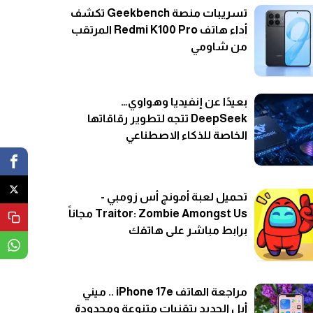
تسريبات منصة Geekbench تكشف
أداء هاتف Redmi K100 Pro المرتقب
من شاومي
بعيدًا عن إنفيديا وهواوي…
DeepSeek تتجه لتطوير رقاقاتها
الخاصة للذكاء الاصطناعي
تحميل لعبة أمونج أس زومبي -
Traitor: Zombie Amongst Us مجاناً
برابط مباشر على هاتفك
مراجعة الهاتف iPhone 17e .. ميني
أبل الجديد بتقنيات متنوعة ومحدودة