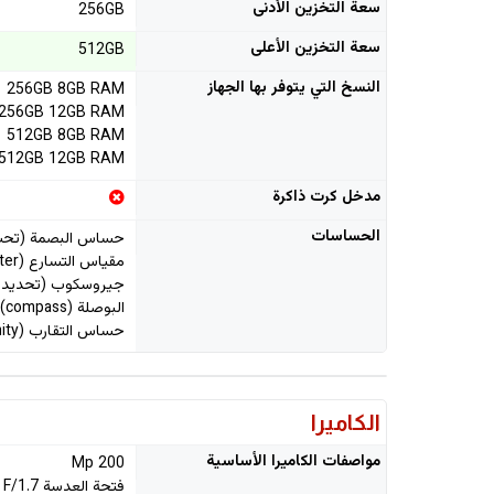
سعة التخزين الأدنى
256GB
سعة التخزين الأعلى
512GB
النسخ التي يتوفر بها الجهاز
256GB 8GB RAM
256GB 12GB RAM
512GB 8GB RAM
512GB 12GB RAM
مدخل كرت ذاكرة
الحساسات
حساس البصمة (تحت
مقياس التسارع (accelerometer)
جيروسكوب (تحديد الاتجاه) 
البوصلة (compass)
حساس التقارب (proximity)
الكاميرا
مواصفات الكاميرا الأساسية
200 Mp
فتحة العدسة F/1.7