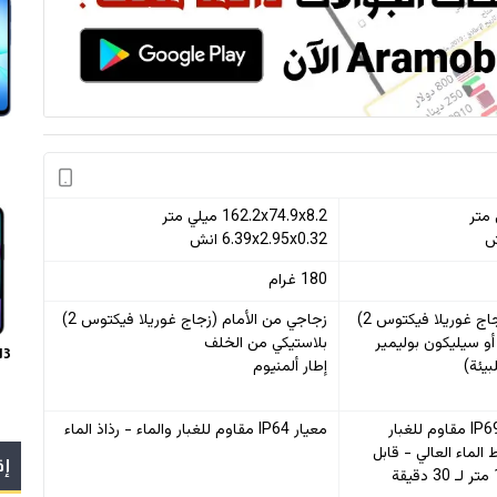
162.2x74.9x8.2 ميلي متر
6.39x2.95x0.32 انش
180 غرام
اج غوريلا فيكتوس 2)
زجاجي من الأمام (زجاج غوريلا فيكتوس 2)
و سيليكون بوليمير
بلاستيكي من الخلف
13
يئة)
إطار ألمنيوم
معيار IP68/معيار IP69k مقاوم للغبار
معيار IP64 مقاوم للغبار والماء - رذاذ الماء
الماء العالي - قابل
إق