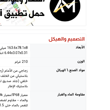
التصميم والهيكل
الأبعاد
163.6x78.1x8 ميلي متر
6.44x3.07x0.31 انش
الوزن
210 غرام
مواد الصنع \ الهيكل
زجاجي من الأمام (زج
بلاستيكي من الخلف أ
خلفي (جلد صديق للب
بلاستيك الإطار
مقاومة الماء والغبار
والماء - مقاوم لضغط 
للغمر بالماء حتى 1.5 متر لـ 30 دقيقة