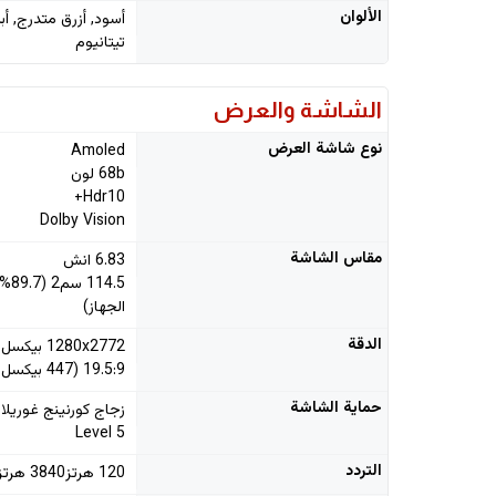
الألوان
أسود, أزرق متدرج, أ
تيتانيوم
الشاشة والعرض
نوع شاشة العرض
Amoled
68b لون
Hdr10+
Dolby Vision
مقاس الشاشة
6.83 انش
4.5
الجهاز)
الدقة
1280x2772 بيكسل
19.5:9 (447 بيكسل بالانش)
حماية الشاشة
Level 5
التردد
120 هرتز3840 هرتز pwm