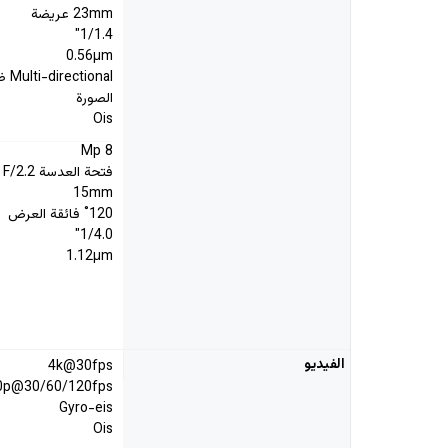
23mm عريضة
1/1.4"
0.56µm
nal
الصورة
Ois
8 Mp
فتحة العدسة F/2.2
15mm
120˚ فائقة العرض
1/4.0"
1.12µm
الفيديو
4k@30fps
0p@30/60/120fps
Gyro-eis
Ois