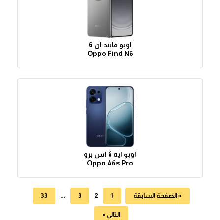
اوبو فايند ان 6
Oppo Find N6
اوبو ايه 6 اس برو
Oppo A6s Pro
…
2
« الصفحة السابقة
1
3
33
التالي »