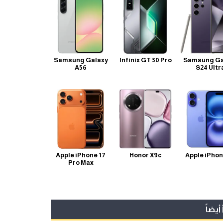
Samsung Galaxy
Infinix GT 30 Pro
Samsung Ga
A56
S24 Ultr
Apple iPhone 17
Honor X9c
Apple iPhon
Pro Max
أيضاً