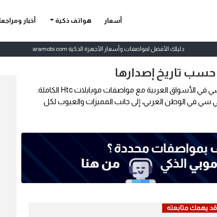
أسعار
هواتف ذكية
أخبار ومراجع
دليلك الأفضل لمواصفات وأسعار الأجهزة الذكية aramobi.com
حسب تاريخ إصدارها
اكتشف أحدث هواتف إتش تي سي في الأسواق العربية مع مواصفات موبايلات Htc الكاملة.
 سي في الوطن العربي، إلى جانب المميزات والعيوب لكل