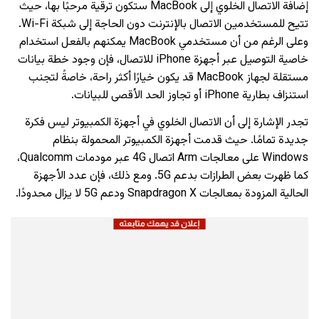
إضافة الاتصال الخلوي إلى MacBook ستكون ترقية مرحبًا بها، حيث
تتيح للمستخدمين الاتصال بالإنترنت دون الحاجة إلى شبكة Wi-Fi.
وعلى الرغم من أن مستخدمي MacBook يمكنهم بالفعل استخدام
خاصية التوصيل عبر أجهزة iPhone للاتصال، فإن وجود خطة بيانات
مستقلة لجهاز MacBook قد يكون خيارًا أكثر راحة، خاصةً لتجنب
استنزاف بطارية iPhone أو تجاوز الحد الأقصى للبيانات.
تجدر الإشارة إلى أن الاتصال الخلوي في أجهزة الكمبيوتر ليس فكرة
جديدة تمامًا. حيث قدمت أجهزة الكمبيوتر المحمولة بنظام
Windows على معالجات Arm اتصال 4G عبر مودمات Qualcomm،
كما ظهرت بعض الطرازات بدعم 5G. ومع ذلك، فإن عدد الأجهزة
الحالية المزودة بمعالجات Snapdragon X ودعم 5G لا يزال محدودًا.