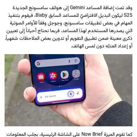
وقد تمت إضافة المساعد Gemini إلى هواتف سامسونج الجديدة
S25 ليكون البديل الافتراضيّ للمساعد السابق Bixby، فيقوم بتنفيذ
المهام في بعض تطبيقات سامسونج، وجوجل وفقاً للأوامر الصوتية
التي يصدرها المستخدم لهذا المساعد، فربما نحتاج أحياناً إلى تعيين
ذكرى معينة ضمن تطبيق التقويم أو تدوين بعض الملاحظات شفهياً،
أو إعداد المنبّه دون لمس الهاتف.
كما تقوم الميزة Now Brief على الشاشة الرئيسية، بجلب المعلومات