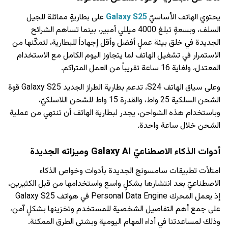
يحتوي الهاتف الأساسيّ
Galaxy S25
على بطاريةٍ مماثلة للجيل
السلف، وبسعةٍ تبلغ 4000 ميللي أمبير، بينما تساهم الشرائح
الجديدة في خلق بيئة عملٍ أفضل وأقل إجهاداً للبطارية، لتمكّنها من
الاستمرار في تشغيل الهاتف لما يتجاوز اليوم الكامل مع الاستخدام
المعتدل، ولغاية 16 ساعة تقريباً من العمل المتراكم.
وعلى سياق الهاتف S24، تدعم بطارية الطراز الجديد Galaxy S25 قوة
الشحن السلكية 25 واط، والقدرة 15 واط للشحن اللاسلكيّ،
وباستخدام هذه الشواحن، يجدر لبطارية الهاتف أن تنتهي من عملية
الشحن خلال ساعة واحدة.
أدوات الذكاء الاصطناعيّ
Galaxy AI وميزاته الجديدة
امتلأت تطبيقات سامسونج الجديدة بأدوات وخواص الذكاء
الاصطناعيّ بعد انتشارها بشكلٍ واسع واستخدامها من قبل الكثيرين،
إذ يعمل المحرك Personal Data Engine
في هواتف Galaxy S25
على جمع أهم التفاصيل الشخصية للمستخدم وتخزينها بشكلٍ آمن،
وذلك لمساعدتنا في أداء المهام اليومية وبشتى الطرق الممكنة.