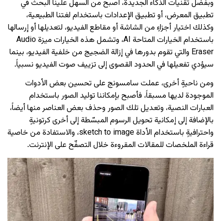
وبفضل تقنيات الذكاء الجديدة، أصبح من السهل علينا البحث في
تطبيق المعرض، أو تطبيق الإعدادات باستخدام لغتنا الطبيعية،
وكذلك اختيار أجزاءٍ من الشاشة أو مقاطع الفيديو، لتعديلها أو إرسالها
باستخدام الخيارات المتاحة AI، وتشمل هذه الخيارات ميزة Audio
Eraser والتي تقوم بدورها في إزالة الضجيج من خلفية الفيديو، بينما
سيؤدي تفعيلها في الحدود القصوى إلى تزييف صوت الفيديو نسبياً.
ومن ناحيةٍ أخرى، عملت سامسونج على تحسين بعض الأدوات
الموجودة لديها مسبقاً، فأصبح بإمكاننا توليد الصور باستخدام
العبارات النصية، وتعديل تلك الصور وحذف بعض العناصر منها أيضاً،
بالإضافة إلى إمكانية تحويل الرسوم المبسّطة إلى أخرى كرتونيةٍ
واحترافيةٍ باستخدام الأداة sketch to image، والاستفادة من خاصية
قراءة الملخصات للمقالات المقروءة خلال التصفّح على الإنترنت.