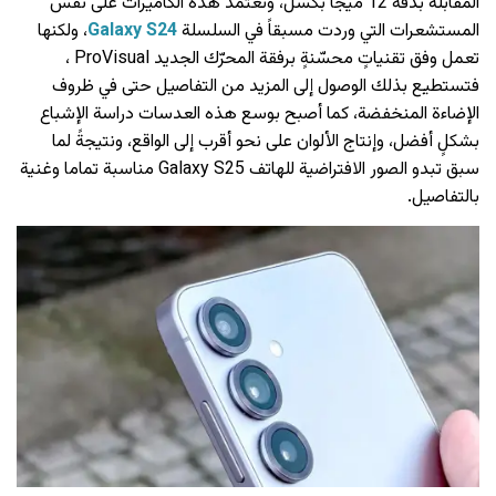
المقابلة بدقة 12 ميجا بكسل، وتعتمد هذه الكاميرات على نفس
المستشعرات التي وردت مسبقاً في السلسلة
Galaxy S24
، ولكنها
تعمل وفق تقنياتٍ محسّنةٍ برفقة المحرّك الجديد ProVisual ،
فتستطيع بذلك الوصول إلى المزيد من التفاصيل حتى في ظروف
الإضاءة المنخفضة، كما أصبح بوسع هذه العدسات دراسة الإشباع
بشكلٍ أفضل، وإنتاج الألوان على نحو أقرب إلى الواقع، ونتيجةً لما
سبق تبدو الصور الافتراضية للهاتف Galaxy S25 مناسبة تماما وغنية
بالتفاصيل.