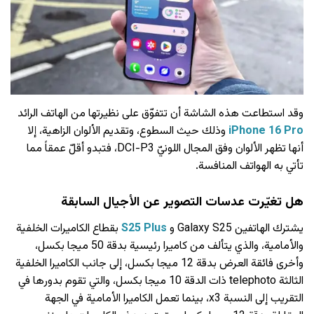
وقد استطاعت هذه الشاشة أن تتفوّق على نظيرتها من الهاتف الرائد
iPhone 16 Pro
وذلك حيث السطوع، وتقديم الألوان الزاهية، إلا
أنها تظهر الألوان وفق المجال اللونيّ DCI-P3، فتبدو أقلّ عمقاً مما
تأتي به الهواتف المنافسة.
هل تغيّرت عدسات التصوير عن الأجيال السابقة
يشترك الهاتفين Galaxy S25 و
S25 Plus
بقطاع الكاميرات الخلفية
والأمامية، والذي يتألف من كاميرا رئيسية بدقة 50 ميجا بكسل،
وأخرى فائقة العرض بدقة 12 ميجا بكسل، إلى جانب الكاميرا الخلفية
الثالثة telephoto ذات الدقة 10 ميجا بكسل، والتي تقوم بدورها في
التقريب إلى النسبة x3، بينما تعمل الكاميرا الأمامية في الجهة