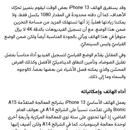
وقد يستغرق الهاتف iPhone 13 بعض الوقت ليقوم بتمييز تحرّك
الأهداف، كما أن دقته محدودةً في المقدار 1080 بكسل فقط، ولا
يمكننا زيادتها فعلياً، إذ أنها تستهلك المزيد من مساحة التخزين
ضمن هذا الوضع، مع أن تسجيل الفيديوهات بالدقة 4K لا يزال
متوفراً في هذا الهاتف ويأتي بالجودة المناسبة أيضاً ولكن ضمن الوضع
القياسيّ وليس السينمائيّ.
وفي المقابل يقدّم الوضع القياسيّ لتسجيل الفيديو أداءً مناسباً بفضل
تقليل الضوضاء، وتأمين النطاق الديناميكيّ الأفضل وكذلك العرض
المحسّن والذي يمكنه فصل الأشياء عن بعضها بعضاً، كالوجوه
والسماء وما إلى ذلك.
أداء الهاتف وإمكانياته
يعمل الهاتف الأساسيّ iPhone 13 بشرائح المعالجة المتقدّمة A15
Bionic والتي تقدّمت نسبياً على الشرائح A14 في هواتف العام
الماضي، إذ أنها تحتوي على ستة نوى للمعالجة المركزية وأربعةٍ أخرى
لوحدة معالجة الرسوميات، كما في الشرائح A14 ولكن أضيف إليها