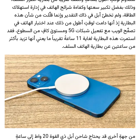
وذلك بفضل تكبير سعتها وكفاءة شرائح الهاتف في إدارة استهلاك
الطاقة، ولم تخطئ أبل في ذاك التقدير وإنما قلّلت من شأن هذه
البطارية إذ أنها دامت لوقتٍ أطول من ذلك عند اختبار الهاتف في
تصفّح الويب مع تفعيل شبكات 5G ومستوىً كافٍ من السطوع، فقد
استمرت هذه البطارية لغاية 11 ساعةً تقريباً ما يعني أنها تزيد بأكثر
من ساعتين عن بطارية الهاتف السلف.
من جهةٍ أخرى قد يحتاج شاحن أبل ذي القوة 20 واط إلى ساعةٍ