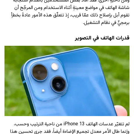
ومن ناحيةٍ أخرى، فقد أفاد بعض المستخدمين بانعدام استجابة
شاشة الهاتف في مواضع معينةٍ أثناء الاستخدام ومن المرجّح أن
تقوم أبل بإصلاح ذلك عمّا قريب، إذ تتعلّق هذه الأمور عادةً بخطأٍ
برمجيٍّ في نظام التشغيل.
قدرات الهاتف في التصوير
لم تتغيّر عدسات الهاتف iPhone 13 من ناحية الترتيب وحسب،
وإنما طال الأمر معدل تجميع الإضاءة أيضاً، فقد جرى تحسين هذا