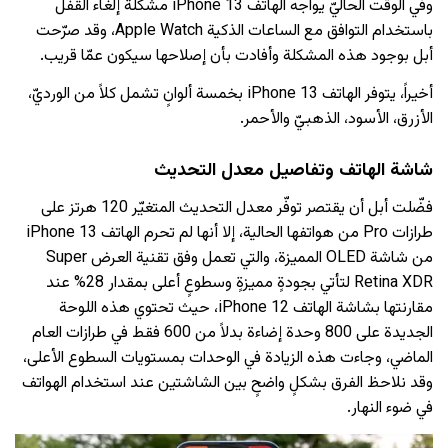
وفي الوقت الحاليّ يواجه الهاتف iPhone 13 مشكلة إلغاء القفل
باستخدام التوافق مع الساعات الذكية Apple Watch، وقد صرّحت
أبل بوجود هذه المشكلة وأفادت بأن إصلاحها سيكون عمّا قريب.
أخيراً، يتوفر الهاتف iPhone 13 بخمسة ألوانٍ تشمل كلاً من الورديّ،
الأزرق، الأسود، الذهبيّ والأحمر.
شاشة الهاتف وتفاصيل معدل التحديث
فضّلت أبل أن يقتصر توفّر معدل التحديث المتغيّر 120 هرتز على
طرازات Pro من هواتفها الحالية، إلا أنها لم تحرم الهاتف iPhone 13
من شاشة OLED المميزة، والتي تعمل وفق تقنية العرض Super
Retina XDR لتأتي بجودةٍ مميزةٍ وسطوعٍ أعلى بمقدار 28% عند
مقارنتها بشاشة الهاتف iPhone 12، حيث تحتوي هذه اللوحة
الجديدة على 800 وحدة إضاءة بدلاً من 600 فقط في طرازات العام
الماضي، وجاءت هذه الزيادة في الوحدات بمستويات السطوع الأعلى،
وقد نلاحظ الفرق بشكلٍ واضحٍ بين الشاشتين عند استخدام الهواتف
في ضوء النهار.