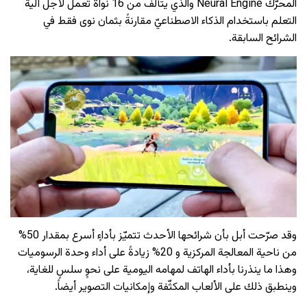
المحرّك Neural Engine والذي يتألف من 16 نواةً تعمل لأجل آلية
التعلم باستخدام الذكاء الاصطناعيّ مقارنةً بثمان نوى فقط في
الشرائح السابقة.
وقد صرّحت أبل بأن شرائحها الأحدث تتميّز بأداءٍ أسرع بمقدار 50%
من ناحية المعالجة المركزية و 20% زيادةً على أداء وحدة الرسوميات
وهذا ما ينذرنا بأداء الهاتف لمهامه اليومية على نحوٍ سلسٍ للغاية،
وينطبق ذلك على الألعاب المكثّفة وإمكانيات التصوير أيضاً.