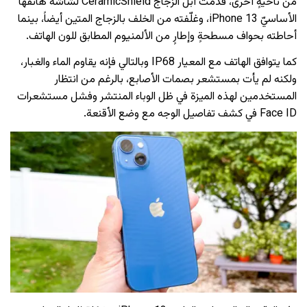
من ناحيةٍ أخرى، قدّمت أبل الزجاج CeramicShield لشاشة هاتفها
الأساسيّ iPhone 13، وغلّفته من الخلف بالزجاج المتين أيضاً، بينما
أحاطته بحواف مسطحةٍ وإطارٍ من الألمنيوم المطابق للون الهاتف.
كما يتوافق الهاتف مع المعيار IP68 وبالتالي فإنه يقاوم الماء والغبار،
ولكنه لم يأت بمستشعر بصمات الأصابع، بالرغم من انتظار
المستخدمين لهذه الميزة في ظل الوباء المنتشر وفشل مستشعرات
Face ID في كشف تفاصيل الوجه مع وضع الأقنعة.