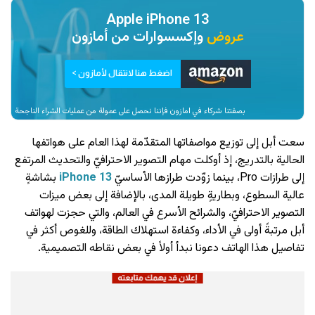
Apple iPhone 13
عروض
وإكسسوارات من
أمازون
اضغط هنا لانتقال لأمازون >
بصفتنا شركاء في امازون فإننا نحصل على عمولة من عمليات الشراء الناجحة
سعت أبل إلى توزيع مواصفاتها المتقدّمة لهذا العام على هواتفها
الحالية بالتدريج، إذ أوكلت مهام التصوير الاحترافيّ والتحديث المرتفع
إلى طرازات Pro، بينما زوّدت طرازها الأساسيّ
iPhone 13
بشاشةٍ
عالية السطوع، وبطاريةٍ طويلة المدى، بالإضافة إلى بعض ميزات
التصوير الاحترافيّ، والشرائح الأسرع في العالم، والتي حجزت لهواتف
أبل مرتبةً أولى في الأداء، وكفاءة استهلاك الطاقة، وللغوص أكثر في
تفاصيل هذا الهاتف دعونا نبدأ أولاً في بعض نقاطه التصميمية.