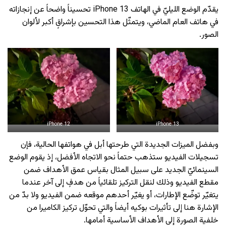
يقدّم الوضع الليليّ في الهاتف iPhone 13 تحسيناً واضحاً عن إنجازاته
في هاتف العام الماضي، ويتمثّل هذا التحسين بإشراقٍ أكبر لألوان
الصور.
iPhone 12
iPhone 13
وبفضل الميزات الجديدة التي طرحتها أبل في هواتفها الحالية، فإن
تسجيلات الفيديو ستذهب حتماً نحو الاتجاه الأفضل، إذ يقوم الوضع
السينمائيّ الجديد على سبيل المثال بقياس عمق الأهداف ضمن
مقطع الفيديو وذلك لنقل التركيز تلقائياً من هدفٍ إلى آخر عندما
يتغيّر توضّع الإطارات، أو يغيّر أحدهم موقعه ضمن الفيديو ولا بدّ من
الإشارة هنا إلى تأثيرات بوكيه أيضاً والتي تحوّل تركيز الكاميرا من
خلفية الصورة إلى الأهداف الأساسية أمامها.