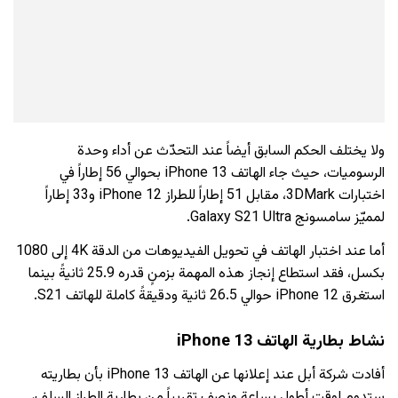
ولا يختلف الحكم السابق أيضاً عند التحدّث عن أداء وحدة
الرسوميات، حيث جاء الهاتف iPhone 13 بحوالي 56 إطاراً في
اختبارات 3DMark، مقابل 51 إطاراً للطراز iPhone 12 و33 إطاراً
لمميّز سامسونج Galaxy S21 Ultra.
أما عند اختبار الهاتف في تحويل الفيديوهات من الدقة 4K إلى 1080
بكسل، فقد استطاع إنجاز هذه المهمة بزمنٍ قدره 25.9 ثانيةً بينما
استغرق iPhone 12 حوالي 26.5 ثانية ودقيقةً كاملة للهاتف S21.
نشاط بطارية الهاتف iPhone 13
أفادت شركة أبل عند إعلانها عن الهاتف iPhone 13 بأن بطاريته
ستدوم لوقتٍ أطول بساعةٍ ونصف تقريباً من بطارية الطراز السلف،