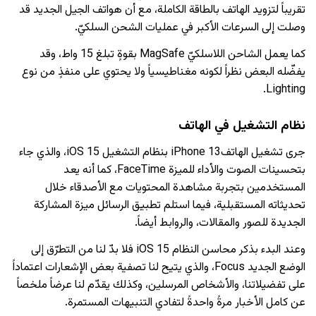
تقريباً لتزويد الهاتف بالطاقة الكاملة، مع أن هواتف الجيل الجديد قد
وصلت إلى السرعات الأكبر في عمليات الشحن السلكيّ.
كما يعمل الشاحن اللاسلكيّ MagSafe بقوةٍ تبلغ 15 واط، وقد
يفضّله البعض نظراً لكونه مغناطيسياً ولا يحتوي على منفذٍ من نوع
Lighting.
نظام التشغيل في الهاتف
جرى تشغيل الهاتفiPhone 13 بنظام التشغيل iOS 15، والذي جاء
بتحسينات الصوت والأداء للميزة FaceTime، كما أنه يعد
المستخدمين بتجربة مشاهدة المحتويات مع الأصدقاء خلال
تحديثاته المستقبلية، فيما استلم تطبيق الرسائل ميزة المشاركة
الجديدة للصور والمقالات، والروابط أيضاً.
وعند البدء بذكر محاسن النظام iOS 15 فلا بدّ لنا من التطرّق إلى
الوضع الجديد Focus، والذي يتيح لنا تصفية بعض الإشعارات اعتماداً
على تفضيلاتنا، والأشخاص المرسلين، وكذلك يقدّم لنا عرضاً ملخصاً
عن كامل الأخبار مرةً واحدةً لتفادي التنبيهات المستمرة.