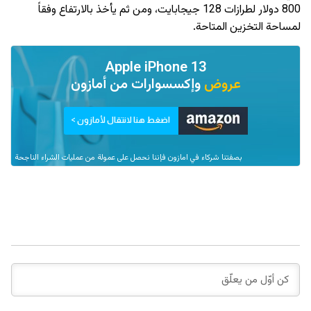
800 دولار لطرازات 128 جيجابايت، ومن ثم يأخذ بالارتفاع وفقاً
لمساحة التخزين المتاحة.
Apple iPhone 13
عروض
وإكسسوارات من
أمازون
اضغط هنا لانتقال لأمازون >
بصفتنا شركاء في امازون فإننا نحصل على عمولة من عمليات الشراء الناجحة