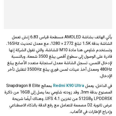
يأتي الهاتف بشاشة AMOLED مسطحة قياس 6.83 إنش تعمل
الشاشة بدقة 1.5K تبلغ 2772 × 1280، مع معدل تحديث 165Hz.
وتستخدم شاومي هنا مادة M10 للشاشة، والتي تقول الشركة إنها
قادرة على الوصول إلى سطوع أقصى يبلغ 3500 شمعة. وبالنسبة
لإدخال اللمس، تسجل الشاشة معدل استجابة متعدد الأصابع يبلغ
480Hz ومعدل أخذ عينات لمس فوري يبلغ 3500Hz لتقليل تأخر
الإدخال.
في الداخل، يعمل
Redmi K90 Ultra
بمعالج Snapdragon 8 Elite
المصنوع بدقة 3nm. وقد زودته شاومي بما يصل إلى 16GB من ذاكرة
LPDDR5X و512GB من تخزين UFS 4.1. وهناك أيضًا شريحة
عرض ثانوية D2 مصممة للتعامل مع رفع الدقة بالذكاء الاصطناعي
وإدراج الإطارات في الألعاب.