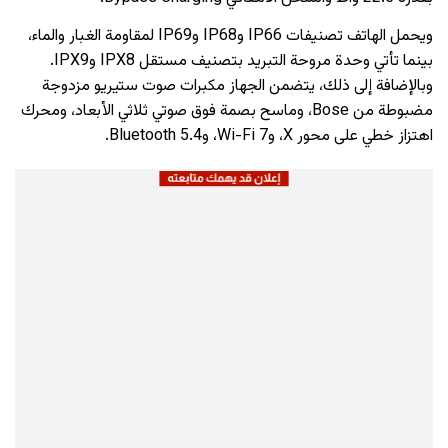
ويحمل الهاتف تصنيفات IP66 وIP68 وIP69 لمقاومة الغبار والماء،
بينما تأتي وحدة مروحة التبريد بتصنيف مستقل IPX8 وIPX9.
وبالإضافة إلى ذلك، يتضمن الجهاز مكبرات صوت ستيريو مزدوجة
مضبوطة من Bose، وماسح بصمة فوق صوتي ثلاثي الأبعاد، ومحرك
اهتزاز خطي على محور X، وWi-Fi 7، وBluetooth 5.4.