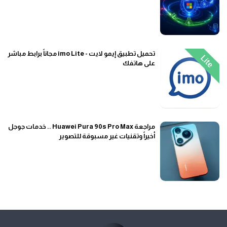
تحميل تطبيق إيمو لايت - imo Lite مجاناً برابط مباشر
على هاتفك
مراجعة Huawei Pura 90s Pro Max .. خدمات جوجل
أخيراً وتقنيات غير مسبوقة للتصوير