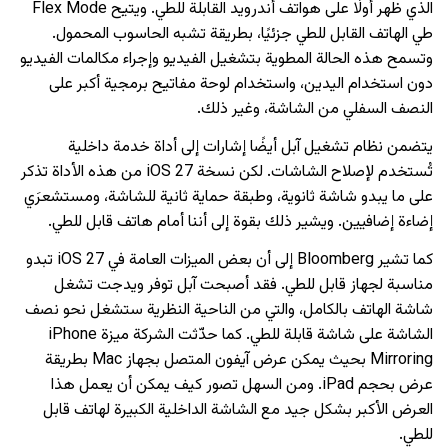
الذي ظهر أولًا على هواتف أندرويد القابلة للطي. ويتيح Flex Mode
طي الهاتف القابل للطي جزئيًا، بطريقة تشبه الحاسوب المحمول.
وتسمح هذه الحالة المطوية بتشغيل الفيديو وإجراء مكالمات الفيديو
دون استخدام اليدين، واستخدام لوحة مفاتيح برمجية أكبر على
النصف السفلي من الشاشة، وغير ذلك.
يتضمن نظام تشغيل آبل أيضًا إشارات إلى أداة خدمة داخلية
تُستخدم لإصلاح الشاشات. لكن نسخة iOS 27 من هذه الأداة تذكر
على ما يبدو شاشة ثانوية، وطبقة حماية ثانية للشاشة، ومستشعرَي
إضاءة إضافيين. ويشير ذلك بقوة إلى أننا أمام هاتف قابل للطي.
كما تشير Bloomberg إلى أن بعض الميزات العامة في iOS 27 تبدو
مناسبة لجهاز قابل للطي. فقد أصبحت آبل توفر ويدجت تشغل
شاشة الهاتف بالكامل، والتي من الناحية النظرية ستشغل نحو نصف
الشاشة على شاشة قابلة للطي. كما حدّثت الشركة ميزة iPhone
Mirroring بحيث يمكن عرض آيفون المتصل بجهاز Mac بطريقة
عرض بحجم iPad. ومن السهل تصور كيف يمكن أن يعمل هذا
العرض الأكبر بشكل جيد مع الشاشة الداخلية الكبيرة لهاتف قابل
للطي.