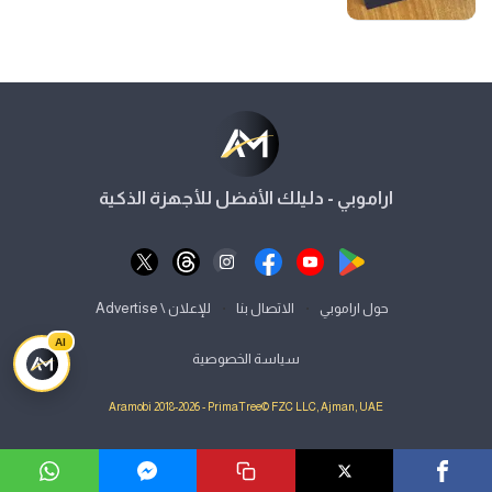
اراموبي - دليلك الأفضل للأجهزة الذكية
⋅
⋅
حول اراموبي
الاتصال بنا
للإعلان \ Advertise
AI
سياسة الخصوصية
Aramobi 2018-2026 - PrimaTree© FZC LLC, Ajman, UAE