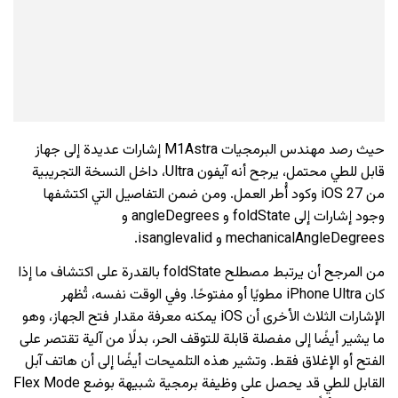
حيث رصد مهندس البرمجيات M1Astra إشارات عديدة إلى جهاز
قابل للطي محتمل، يرجح أنه آيفون Ultra، داخل النسخة التجريبية
من iOS 27 وكود أُطر العمل. ومن ضمن التفاصيل التي اكتشفها
وجود إشارات إلى foldState و angleDegrees و
mechanicalAngleDegrees و isanglevalid.
من المرجح أن يرتبط مصطلح foldState بالقدرة على اكتشاف ما إذا
كان iPhone Ultra مطويًا أو مفتوحًا. وفي الوقت نفسه، تُظهر
الإشارات الثلاث الأخرى أن iOS يمكنه معرفة مقدار فتح الجهاز، وهو
ما يشير أيضًا إلى مفصلة قابلة للتوقف الحر، بدلًا من آلية تقتصر على
الفتح أو الإغلاق فقط. وتشير هذه التلميحات أيضًا إلى أن هاتف آبل
القابل للطي قد يحصل على وظيفة برمجية شبيهة بوضع Flex Mode