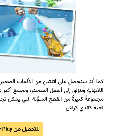
كما أننا سنحصل على اثنتين من الألعاب الصغيرة
اللانهاية وننزلق إلى أسفل المنحدر، ونجمع أكبر 
مجموعةً كبيرةً من القطع الملوّنة التي يمكن ت
لعبة كاندي كراش.
للتحميل من Google Play للأندرويد اضغط هنا