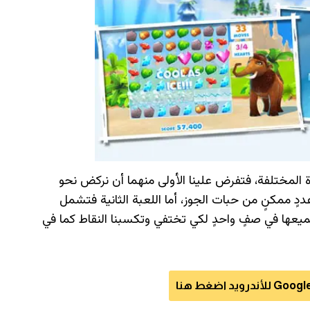
 المختلفة، فتفرض علينا الأولى منهما أن نركض نحو
عددٍ ممكنٍ من حبات الجوز، أما اللعبة الثانية فتشمل
جميعها في صفٍ واحدٍ لكي تختفي وتكسبنا النقاط كما في