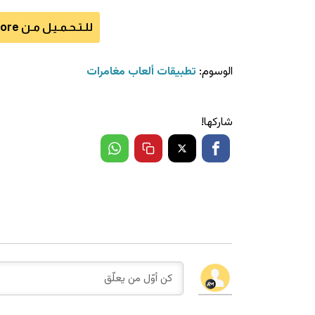
للـتـحـمـيـل مـن App Store للآيفون اضـغـط هـنـا
الوسوم:
تطبيقات ألعاب مغامرات
شاركها!