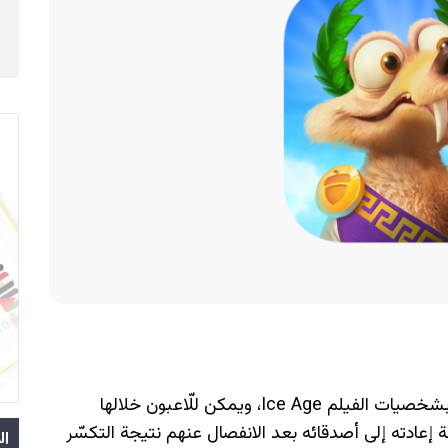
Ice Age Adventures لعبة المغامرات المليئة بشخصيات الفيلم Ice Age، ويمكن للّاعبون خلالها
ي محاولة إعادته إلى أصدقائه بعد الانفصال عنهم نتيجة التكسّر
ال