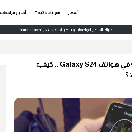
أسعار
هواتف ذكية
أخبار ومراجعات
دليلك الأفضل لمواصفات وأسعار الأجهزة الذكية aramobi.com
تعرف على ميزة Circle to Search في هواتف Galaxy S24 .. كيفية
 ؟