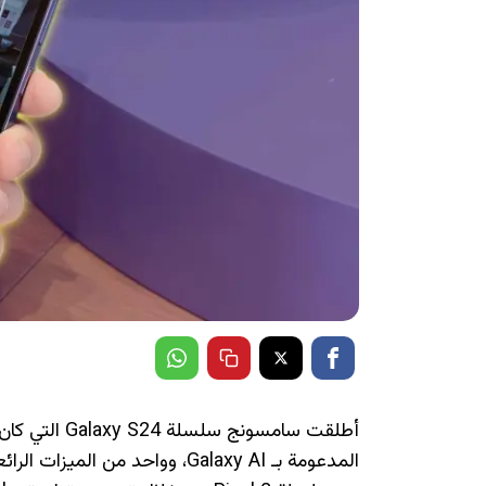
أطلقت سامسونج 