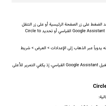
Circle to للمستخدم عند الضغط على زر الصفحة الرئيسية أو على زر التنقل
العرضي لأول مرة، إذ يمكنك الاختيار بين مشغل Google Assistant القياسي أو تحديد Circle to
 يدوياً عبر الذهاب إلى الإعدادات > العرض > شريط
تشغيل Google Assistant القياسي، إذ يكفي التمرير للأعلى
لية: