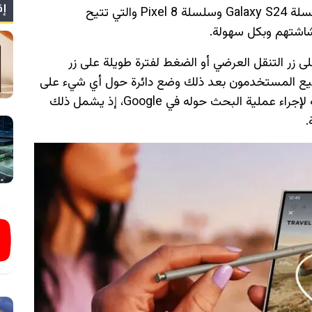
إق
تعد ميزة Circle to Search ميزة جديدة في سلسلة Galaxy S24 وسلسلة Pixel 8 والتي تتيح
شتهم وبكل سهولة.
 زر التنقل العرضي أو الضغط لفترة طويلة على زر
يع المستخدمون بعد ذلك وضع دائرة حول أي شيء على
الشاشة أو تمييزه أو مجرد الخربشة أو النقر عليه لإجراء عملية البحث حوله في Google، إذ يشمل ذلك
.