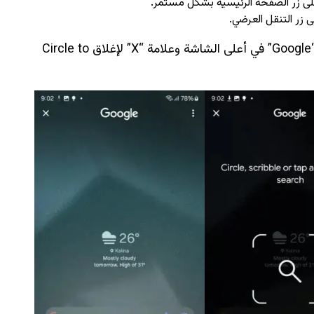
ى زر الصفحة الرئيسية بشكل مستمر.
 زر التنقل العرضي.
وعند تشغيل Circle to Search ستظهر علامة “Google” في أعلى الشاشة وعلامة “X” لإغلاق Circle to