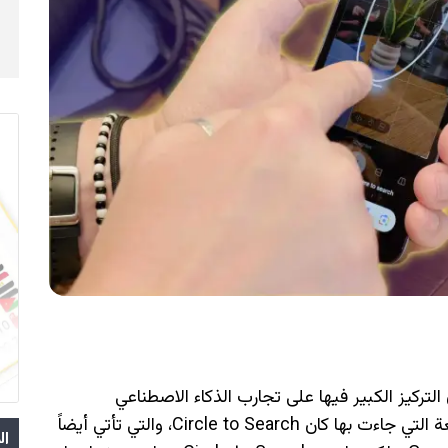
سلسلة Galaxy S24 التي كان التركيز الكبير فيها على تجارب الذكاء الاصطناعي
المدعومة بـ Galaxy AI، وواحد من الميزات الرائعة التي جاءت بها كان Circle to Search، والتي تأتي أيضاً
ال