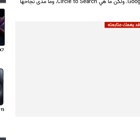
مع سلسلة Pixel 8 من خلال تحديث تطبيق Google. ولكن ما هي Circle to Search، وما مدى نجاحها
X7
 15