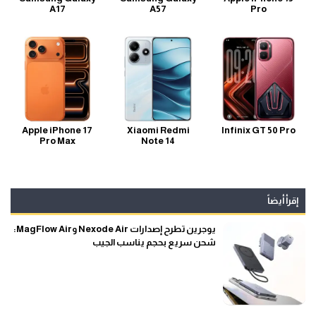
A17
A57
Pro
Apple iPhone 17
Xiaomi Redmi
Infinix GT 50 Pro
Pro Max
Note 14
إقرأ أيضاً
يوجرين تطرح إصدارات Nexode Air وMagFlow Air:
شحن سريع بحجم يناسب الجيب