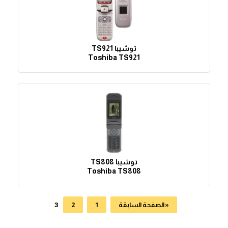
توشيبا TS921
Toshiba TS921
توشيبا TS808
Toshiba TS808
3
« الصفحة السابقة
1
2